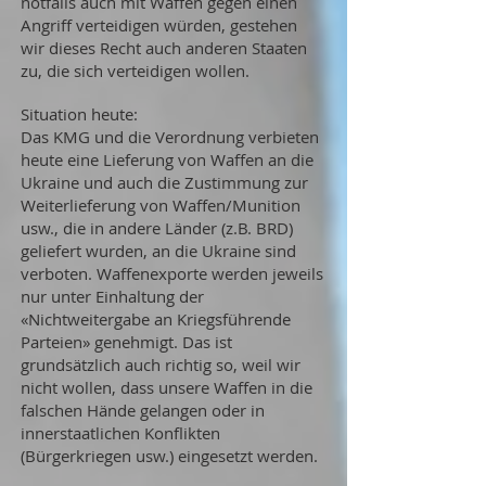
notfalls auch mit Waffen gegen einen
Angriff verteidigen würden, gestehen
wir dieses Recht auch anderen Staaten
zu, die sich verteidigen wollen.
Situation heute:
Das KMG und die Verordnung verbieten
heute eine Lieferung von Waffen an die
Ukraine und auch die Zustimmung zur
Weiterlieferung von Waffen/Munition
usw., die in andere Länder (z.B. BRD)
geliefert wurden, an die Ukraine sind
verboten. Waffenexporte werden jeweils
nur unter Einhaltung der
«Nichtweitergabe an Kriegsführende
Parteien» genehmigt. Das ist
grundsätzlich auch richtig so, weil wir
nicht wollen, dass unsere Waffen in die
falschen Hände gelangen oder in
innerstaatlichen Konflikten
(Bürgerkriegen usw.) eingesetzt werden.