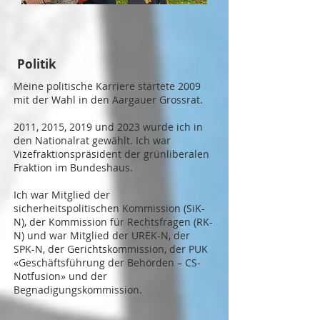
Politik
Meine politische Karriere startete 2009
mit der Wahl in den Aargauer Grossrat.
2011, 2015, 2019 und 2023 wurde ich in
den Nationalrat gewählt. Ich war
Vizefraktionspräsident der grünliberalen
Fraktion im Bundeshaus.
Ich war Mitglied der
sicherheitspolitischen
Kommission (SiK-
N), der Kommission für Rechtsfragen (RK-
N) und war Mitglied der UREK-N, der
SPK-N, der Gerichtskommission, der
PUK
«Geschäftsführung der Behörden – CS-
Notfusion»
und der
Begnadigungskommission.