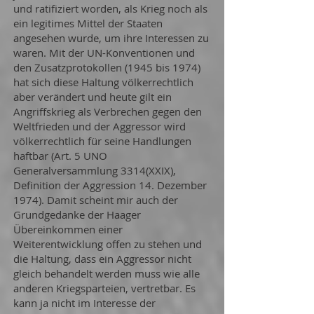
und ratifiziert worden, als Krieg noch als
ein legitimes Mittel der Staaten
angesehen wurde, um ihre Interessen zu
waren. Mit der UN-Konventionen und
den Zusatzprotokollen (1945 bis 1974)
hat sich diese Haltung völkerrechtlich
aber verändert und heute gilt ein
Angriffskrieg als Verbrechen gegen den
Weltfrieden und der Aggressor wird
völkerrechtlich für seine Handlungen
haftbar (Art. 5 UNO
Generalversammlung 3314(XXIX),
Definition der Aggression 14. Dezember
1974). Damit scheint mir auch der
Grundgedanke der Haager
Übereinkommen einer
Weiterentwicklung offen zu stehen und
die Haltung, dass ein Aggressor nicht
gleich behandelt werden muss wie alle
anderen Kriegsparteien, vertretbar. Es
kann ja nicht im Interesse der