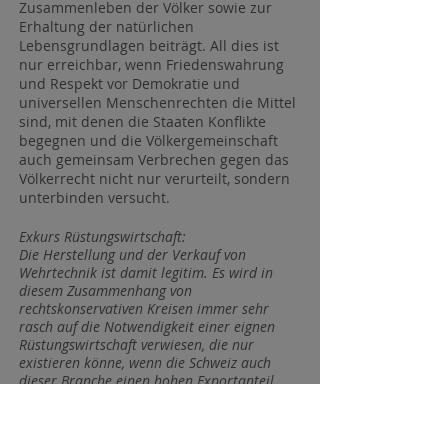
Zusammenleben der Völker sowie zur
Erhaltung der natürlichen
Lebensgrundlagen beiträgt. All dies ist
nur erreichbar, wenn Friedenswahrung
und Respekt vor Demokratie und
universellen Menschenrechten die Mittel
sind, mit denen die Staaten Konflikte
begegnen und die Völkergemeinschaft
auch gemeinsam Verbrechen gegen das
Völkerrecht nicht nur verurteilt, sondern
unterbinden versucht.
Exkurs Rüstungswirtschaft:
Die Herstellung und der Verkauf von
Wehrtechnik ist damit legitim. Es wird in
diesem Zusammenhang von
rechtskonservativen Kreisen immer sehr
rasch auf die Notwendigkeit einer eignen
Rüstungswirtschaft verwiesen, die nur
existieren könne, wenn die Schweiz auch
dieser Branche einen hohen Exportanteil
zusichere. Die Schweiz ist jedoch nicht auf
die Kriegsgüter/Rüstungsindustrie
angewiesen; weder von der Wertschöpfung,