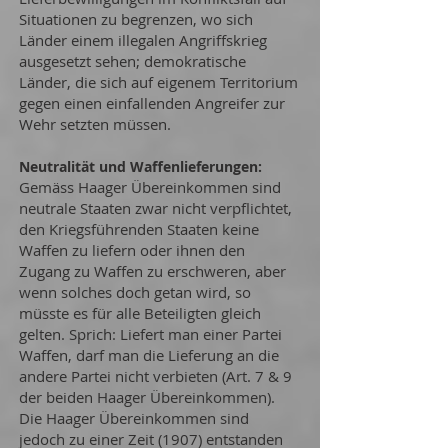
Situationen zu begrenzen, wo sich
Länder einem illegalen Angriffskrieg
ausgesetzt sehen; demokratische
Länder, die sich auf eigenem Territorium
gegen einen einfallenden Angreifer zur
Wehr setzten müssen.
Neutralität und Waffenlieferungen:
Gemäss Haager Übereinkommen sind
neutrale Staaten zwar nicht verpflichtet,
den Kriegsführenden Staaten keine
Waffen zu liefern oder ihnen den
Zugang zu Waffen zu erschweren, aber
wenn solches doch getan wird, so
müsste es für alle Beteiligten gleich
gelten. Sprich: Liefert man einer Partei
Waffen, darf man die Lieferung an die
andere Partei nicht verbieten (Art. 7 & 9
der beiden Haager Übereinkommen).
Die Haager Übereinkommen sind
jedoch zu einer Zeit (1907) entstanden