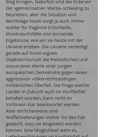
Weg bringen. Natürlich sind die Kriterien
der «gemeinsamen Werte» schwierig zu
beurteilen, aber die Situation und
Rechtslage heute sorgt ja auch immer
wieder für fragliche Entscheide,
Missbrauchsfälle und stossende
Ergebnisse, wie wir sie heute mit der
Ukraine erleben. Die Ukraine verteidigt
gerade auf ihrem eignen
Staatsterritorium die freiheitlichen und
souveränen Werte einer jungen
europäischen Demokratie gegen einen
aggressiven völkerrechtswidrigen
militärischen Überfall. Die Frage welche
Länder in Zukunft auch im Konfliktfall
beliefert würden, kann nicht im
Vorhinein klar beantwortet werden.
Aber ehrlicherweise sind
Waffenlieferungen immer für den Fall
gedacht, dass sie eingesetzt werden
können. Eine Möglichkeit wäre es,
Lieferbewilligungen im Konfliktsfall auf