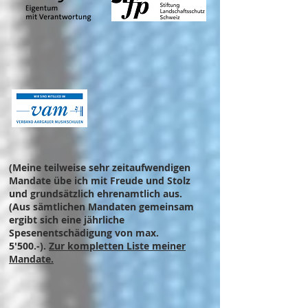
(Meine teilweise sehr zeitaufwendigen
Mandate übe ich mit Freude und Stolz
und grundsätzlich ehrenamtlich aus.
(Aus sämtlichen Mandaten gemeinsam
ergibt sich eine jährliche
Spesenentschädigung von max.
5'500.-).
Zur kompletten Liste meiner
Mandate.