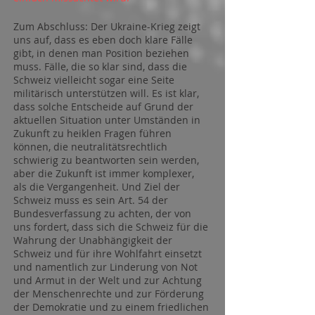
Zum Abschluss: Der Ukraine-Krieg zeigt
uns auf, dass es eben doch klare Fälle
gibt, in denen man Position beziehen
muss. Fälle, die so klar sind, dass die
Schweiz vielleicht sogar eine Seite
militärisch unterstützen will. Es ist klar,
dass solche Entscheide auf Grund der
aktuellen Situation unter Umständen in
Zukunft zu heiklen Fragen führen
können, die neutralitätsrechtlich
schwierig zu beantworten sein werden,
aber die Zukunft ist immer komplexer,
als die Vergangenheit. Und Ziel der
Schweiz muss es sein Art. 54 der
Bundesverfassung zu achten, der von
uns fordert, dass sich die Schweiz für die
Wahrung der Unabhängigkeit der
Schweiz und für ihre Wohlfahrt einsetzt
und namentlich zur Linderung von Not
und Armut in der Welt und zur Achtung
der Menschenrechte und zur Förderung
der Demokratie und zu einem friedlichen