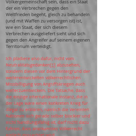
Völkergemeinschaft sein, dass ein Staat
der ein Verbrechen gegen den
Weltfrieden begeht, gleich zu behandeln
(und mit Waffen zu versorgen ist) ist,
wie ein Staat, der sich diesem
Verbrechen ausgeliefert sieht und sich
gegen den Angreifer auf seinem eigenen
Territorium verteidigt.
Ich plädiere also dafür, nicht vom
Neutralitätsgedanken
[1]
abzusehen,
sondern diesen vor dem Hintergrund der
weiterentwickelten völkerrechtlichen
Missbilligung von Angriffskriegen auch
weiterzuentwickeln. Die Tatsache, dass
die einzige internationale Instanz, die in
der Lage wäre einen konkreten Krieg für
illegal zu erklären, nämlich die Vereinten
Nationen sich gerade selber blockier und
nicht handlungsfähig ist, darf nicht dazu
führen, dass anerkanntes Völkerrecht
einfach missachtet wird.