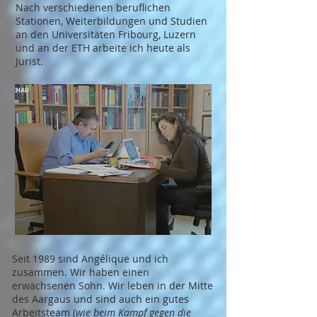
N
ach verschiedenen beruflichen
Stationen, Weiterbildungen und Studien
an den Universitäten Fribourg, Luzern
und an der ETH arbeite ich heute als
Jurist.
Seit 1989 sind Angélique und ich
zusammen. Wir haben einen
erwachsenen Sohn. Wir leben in der Mitte
des Aargaus und sind auch ein gutes
Arbeitsteam (
wie beim Kampf gegen die