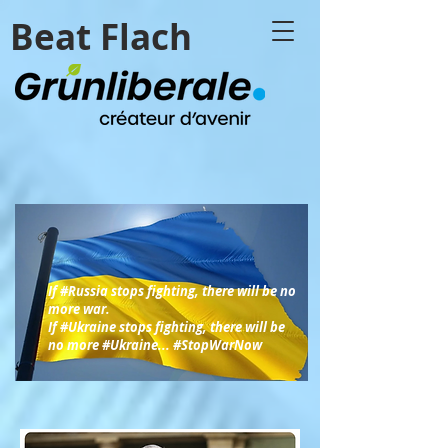
Beat Flach
If #Russia
stops fighting, there will be no
more war.
If
#Ukraine
stops fighting, there will be
no more
#Ukraine
... #StopWarNow