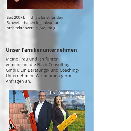
Seit 2007 bin ich als Jurist für den
Schweizerischen
Ingenieur- und
Architektenverein (SIA) tätig.
Unser Familienunternehmen
Meine Frau und ich führen
gemeinsam die Flach Consulting
GmbH. Ein Beratungs- und Coaching-
Unternehmen. Wir nehmen gerne
Anfragen an.