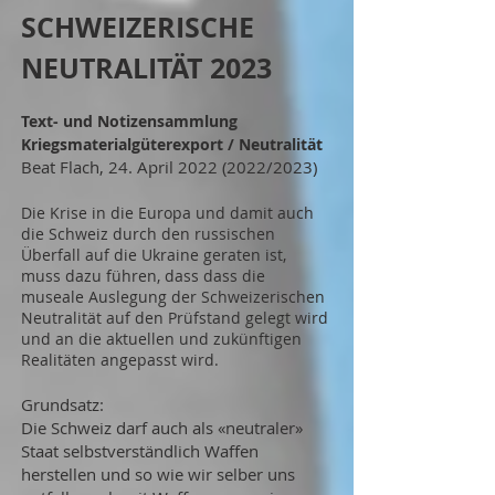
SCHWEIZERISCHE
NEUTRALITÄT 2023
Text- und Notizensammlung
Kriegsmaterialgüterexport / Neutralität
Beat Flach, 24. April 2022 (2022/2023)
Die Krise in die Europa und damit auch
die Schweiz durch den russischen
Überfall auf die Ukraine geraten ist,
muss dazu führen, dass dass die
museale Auslegung der Schweizerischen
Neutralität auf den Prüfstand gelegt wird
und an die aktuellen und zukünftigen
Realitäten angepasst wird.
Grundsatz:
Die Schweiz darf auch als «neutraler»
Staat selbstverständlich Waffen
herstellen und so wie wir selber uns