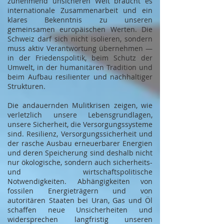
zunehmend unsicheren Welt braucht es
internationale Zusammenarbeit und ein
klares Bekenntnis zu unseren
gemeinsamen europäischen Werten. Die
Schweiz darf sich nicht isolieren, sondern
muss aktiv Verantwortung übernehmen —
in der Friedenspolitik, beim Schutz der
Umwelt, in der humanitären Tradition und
beim Aufbau resilienter und nachhaltiger
Strukturen.
Die andauernden Mulitkrisen zeigen, wie
verletzlich unsere Lebensgrundlagen,
unsere Sicherheit, die Versorgungssysteme
sind. Resilienz, Versorgungssicherheit und
der rasche Ausbau erneuerbarer Energien
und deren Speicherung sind deshalb nicht
nur ökologische, sondern auch sicherheits-
und wirtschaftspolitische
Notwendigkeiten. Abhängigkeiten von
fossilen Energieträgern und von
autoritären Staaten bei Uran, Gas und Öl
schaffen neue Unsicherheiten und
widersprechen langfristig unseren