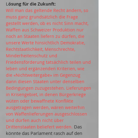
L
ösung für die Zukunft:
Will man das geltende Recht ändern, so
muss ganz grundsätzlich die Frage
gestellt werden, ob es nicht Sinn macht,
Waffen aus Schweizer Produktion nur
noch an Staaten liefern zu dürfen, die
unsere Werte hinsichtlich Demokratie,
Rechtstaatlichkeit, Menschrechte,
Minderheitenschutz und
Friedensförderung tatsächlich teilen und
leben und ergänzenden Kriterien, wie
die «Nichtweitergabe» im Gegenzug
dann diesen Staaten unter denselben
Bedingungen zuzugestehen. Lieferungen
in Krisengebiet, in denen Bürgerkriege
wüten oder bewaffnete Konflikte
ausgetragen werden, wären weiterhin
von Waffenlieferungen ausgeschlossen
und dürfen auch nicht über
Das
Drittenstaaten beliefert werden.
könnte das Parlament rasch auf den