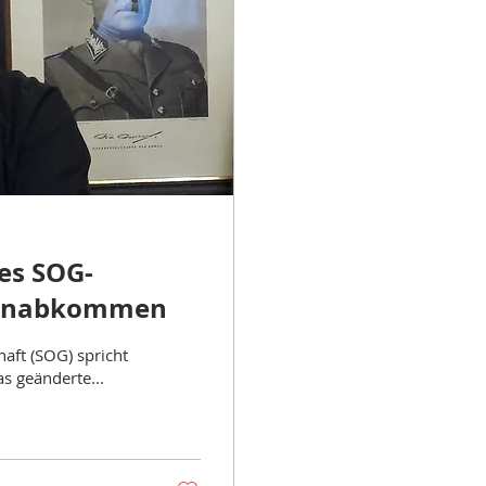
es SOG-
genabkommen
haft (SOG) spricht
s geänderte...