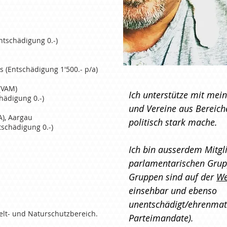
ntschädigung 0.-)
ds
(Entschädigung 1'500.- p
/
a)
(VAM)
Ich unterstütze mit mei
hädigung 0.-)
und Vereine aus Bereiche
A)
, Aargau
politisch stark mache.
tschädigung 0.-)
Ich bin ausserdem Mitgli
parlamentarischen Grupp
Gruppen sind auf der
We
einsehbar und ebenso
unentschädigt/ehrenmatl
elt- und Naturschutzbereich.
Parteimandate).