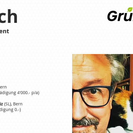
ch
ent
zern
ädigung 4'000.- p/a)
iz
(SL)
, Bern
digung 0.-)