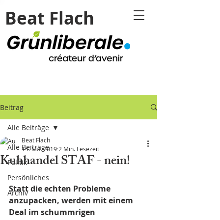
Beat Flach
Beitrag
Alle Beiträge
Beat Flach
Alle Beiträge
14. Mai 2019
2 Min. Lesezeit
Kuhhandel STAF - nein!
Politik
Persönliches
Statt die echten Probleme 
Archiv
anzupacken, werden mit einem 
Deal im schummrigen 