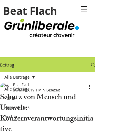
Beat Flach
Beitrag
Alle Beiträge
Beat Flach
Alle Beiträge
30. Mai 2019
1 Min. Lesezeit
Schutz von Mensch und
Politik
Umwelt:
Persönliches
Konzernverantwortungsinitia
Archiv
tive